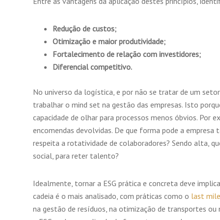
Entre as vantagens da aplicação destes princípios, identi
Redução de custos;
Otimização e maior produtividade;
Fortalecimento de relação com investidores;
Diferencial competitivo.
No universo da logística, e por não se tratar de um setor
trabalhar o mind set na gestão das empresas. Isto porque
capacidade de olhar para processos menos óbvios. Por exe
encomendas devolvidas. De que forma pode a empresa t
respeita a rotatividade de colaboradores? Sendo alta, q
social, para reter talento?
Idealmente, tornar a ESG prática e concreta deve implic
cadeia é o mais analisado, com práticas como o
last mil
na gestão de resíduos, na otimização de transportes ou