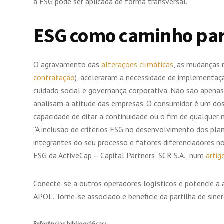
a ESG pode ser aplicada de forma transversal.
ESG como caminho par
O agravamento das
alterações climáticas
, as mudanças 
contratação
), aceleraram a necessidade de implementaçã
cuidado social e governança corporativa. Não são apena
analisam a atitude das empresas. O consumidor é um dos 
capacidade de ditar a continuidade ou o fim de qualquer 
“A inclusão de critérios ESG no desenvolvimento dos pla
integrantes do seu processo e fatores diferenciadores n
ESG da ActiveCap – Capital Partners, SCR S.A., num
artig
Conecte-se a outros operadores logísticos e potencie a 
APOL. Torne-se associado e beneficie da partilha de siner