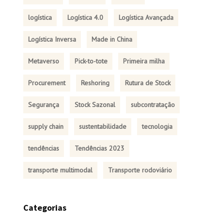
logística
Logística 4.0
Logística Avançada
Logística Inversa
Made in China
Metaverso
Pick-to-tote
Primeira milha
Procurement
Reshoring
Rutura de Stock
Segurança
Stock Sazonal
subcontratação
supply chain
sustentabilidade
tecnologia
tendências
Tendências 2023
transporte multimodal
Transporte rodoviário
Categorias