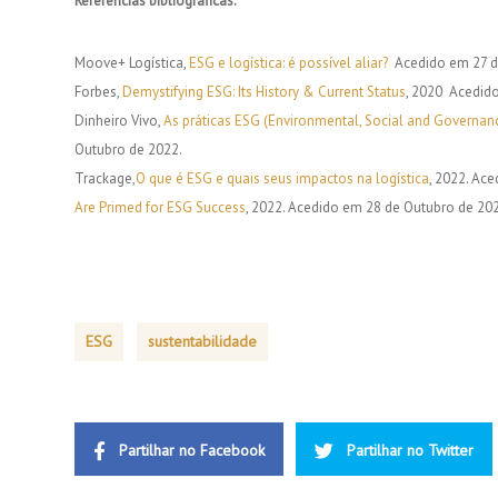
Referências bibliográficas:
Moove+ Logística,
ESG e logística: é possível aliar?
Acedido em 27 d
Forbes,
Demystifying ESG: Its History & Current Status
, 2020
Acedido
Dinheiro Vivo,
As práticas ESG (Environmental, Social and Governan
Outubro de 2022.
Trackage,
O que é ESG e quais seus impactos na logística
, 2022. Ac
Are Primed for ESG Success
, 2022. Acedido em 28 de Outubro de 20
ESG
sustentabilidade
Partilhar no Facebook
Partilhar no Twitter