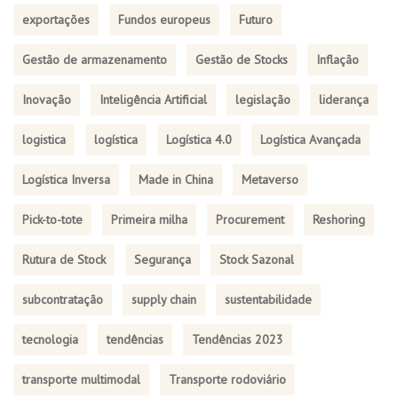
exportações
Fundos europeus
Futuro
Gestão de armazenamento
Gestão de Stocks
Inflação
Inovação
Inteligência Artificial
legislação
liderança
logistica
logística
Logística 4.0
Logística Avançada
Logística Inversa
Made in China
Metaverso
Pick-to-tote
Primeira milha
Procurement
Reshoring
Rutura de Stock
Segurança
Stock Sazonal
subcontratação
supply chain
sustentabilidade
tecnologia
tendências
Tendências 2023
transporte multimodal
Transporte rodoviário