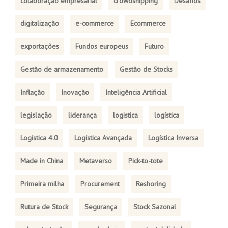
colaboração empresarial
crowdshipping
Desafios
digitalização
e-commerce
Ecommerce
exportações
Fundos europeus
Futuro
Gestão de armazenamento
Gestão de Stocks
Inflação
Inovação
Inteligência Artificial
legislação
liderança
logistica
logística
Logística 4.0
Logística Avançada
Logística Inversa
Made in China
Metaverso
Pick-to-tote
Primeira milha
Procurement
Reshoring
Rutura de Stock
Segurança
Stock Sazonal