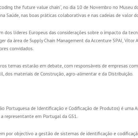
coding the future value chain”, no dia 10 de Novembro no Museu 
na Saúde, nas boas práticas colaborativas e nas cadeias de valor d
m dos líderes Europeus das considerações sobre o impacto da tecn
er da área de Supply Chain Management da Accenture SPAI, Vitor A
ores convidados.
utros temas estarão em debate, com responsáveis de empresas com
il, dos materiais de Construção, agro-alimentar e da Distribuição.
Portuguesa de Identificação e Codificação de Produtos) é uma Ass
do a representante em Portugal da GS1.
m por objectivo a gestão de sistemas de identificação e codificaç