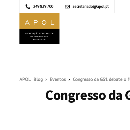
249 839 700
secretariado@apol.pt
APOL
Blog
Eventos
Congresso da GS1 debate o fu
Congresso da G