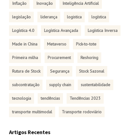
Inflação
Inovação
Inteligência Artificial
legislação
liderança
logistica
logística
Logística 4.0
Logística Avançada
Logística Inversa
Made in China
Metaverso
Pick-to-tote
Primeira milha
Procurement
Reshoring
Rutura de Stock
Segurança
Stock Sazonal
subcontratação
supply chain
sustentabilidade
tecnologia
tendências
Tendências 2023
transporte multimodal
Transporte rodoviário
Artigos Recentes